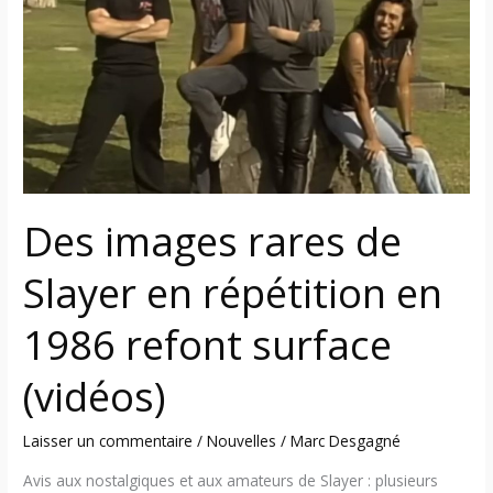
de
Slayer
en
répétition
en
1986
refont
surface
Des images rares de
(vidéos)
Slayer en répétition en
1986 refont surface
(vidéos)
Laisser un commentaire
/
Nouvelles
/
Marc Desgagné
Avis aux nostalgiques et aux amateurs de Slayer : plusieurs