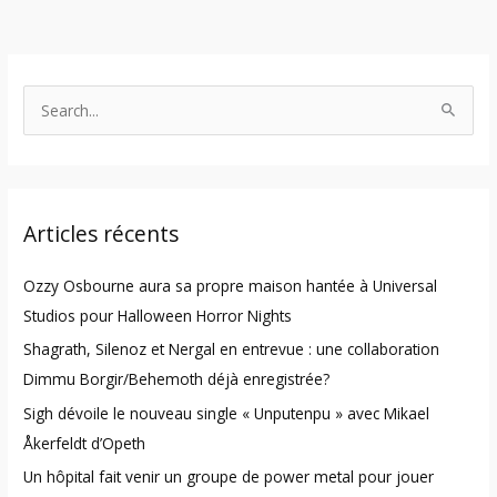
S
e
a
r
Articles récents
c
h
Ozzy Osbourne aura sa propre maison hantée à Universal
f
Studios pour Halloween Horror Nights
o
Shagrath, Silenoz et Nergal en entrevue : une collaboration
r
Dimmu Borgir/Behemoth déjà enregistrée?
:
Sigh dévoile le nouveau single « Unputenpu » avec Mikael
Åkerfeldt d’Opeth
Un hôpital fait venir un groupe de power metal pour jouer