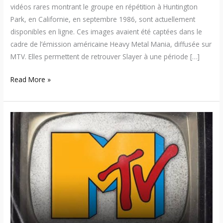
vidéos rares montrant le groupe en répétition à Huntington
Park, en Californie, en septembre 1986, sont actuellement
disponibles en ligne. Ces images avaient été captées dans le
cadre de l’émission américaine Heavy Metal Mania, diffusée sur
MTV. Elles permettent de retrouver Slayer à une période […]
Read More »
MTV
–
La
fin
d’une
ère
musicale
approche