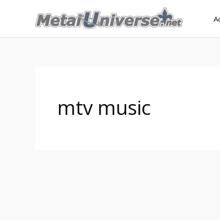
Aller
A
au
contenu
mtv music