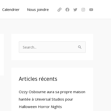
Calendrier
Nous joindre
S
e
a
r
c
Articles récents
h
Ozzy Osbourne aura sa propre maison
f
hantée à Universal Studios pour
o
Halloween Horror Nights
r