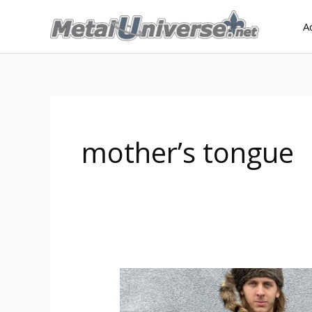
Aller
A
au
contenu
mother’s tongue
Bastardane
dévoile