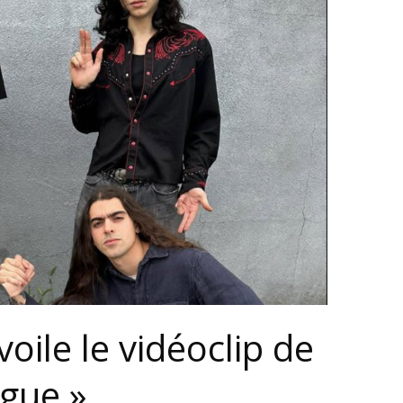
ile le vidéoclip de
gue »