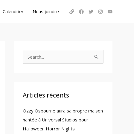
Calendrier
Nous joindre
S
e
a
r
c
Articles récents
h
Ozzy Osbourne aura sa propre maison
f
hantée à Universal Studios pour
o
Halloween Horror Nights
r