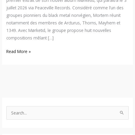
premier extrait de son nouvel album Mørketid, qui paraîtra le 3
juillet 2026 via Peaceville Records. Considéré comme l’un des
groupes pionniers du black metal norvégien, Mortem réunit
notamment des membres de Arcturus, Thorns, Mayhem et
1349. Avec Mørketid, le groupe propose huit nouvelles
compositions mêlant […]
Read More »
S
e
a