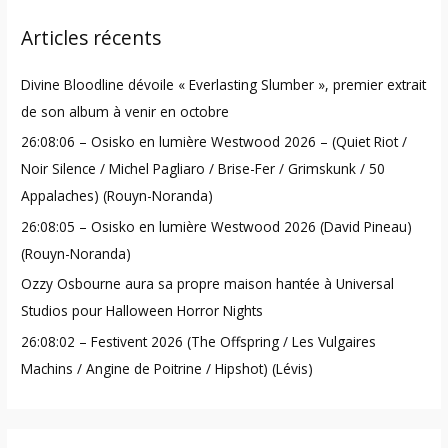
r
Articles récents
c
h
Divine Bloodline dévoile « Everlasting Slumber », premier extrait
f
de son album à venir en octobre
o
26:08:06 – Osisko en lumière Westwood 2026 – (Quiet Riot /
r
Noir Silence / Michel Pagliaro / Brise-Fer / Grimskunk / 50
:
Appalaches) (Rouyn-Noranda)
26:08:05 – Osisko en lumière Westwood 2026 (David Pineau)
(Rouyn-Noranda)
Ozzy Osbourne aura sa propre maison hantée à Universal
Studios pour Halloween Horror Nights
26:08:02 – Festivent 2026 (The Offspring / Les Vulgaires
Machins / Angine de Poitrine / Hipshot) (Lévis)