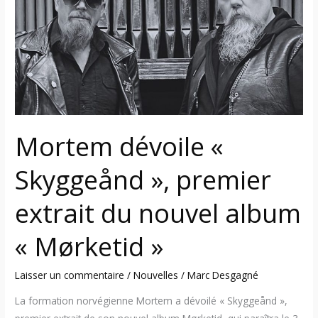
Skyggeånd
»,
premier
extrait
du
nouvel
album
« Mørketid »
Mortem dévoile «
Skyggeånd », premier
extrait du nouvel album
« Mørketid »
Laisser un commentaire
/
Nouvelles
/
Marc Desgagné
La formation norvégienne Mortem a dévoilé « Skyggeånd »,