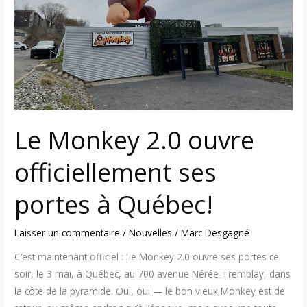
ouvre
officiellement
ses
portes
à
Québec!
Le Monkey 2.0 ouvre
officiellement ses
portes à Québec!
Laisser un commentaire
/
Nouvelles
/
Marc Desgagné
C’est maintenant officiel : Le Monkey 2.0 ouvre ses portes ce
soir, le 3 mai, à Québec, au 700 avenue Nérée-Tremblay, dans
la côte de la pyramide. Oui, oui — le bon vieux Monkey est de