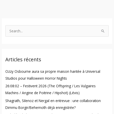
S
e
a
r
Articles récents
c
h
Ozzy Osbourne aura sa propre maison hantée à Universal
f
Studios pour Halloween Horror Nights
o
26:08:02 – Festivent 2026 (The Offspring / Les Vulgaires
r
Machins / Angine de Poitrine / Hipshot) (Lévis)
:
Shagrath, Silenoz et Nergal en entrevue : une collaboration
Dimmu Borgir/Behemoth déjà enregistrée?