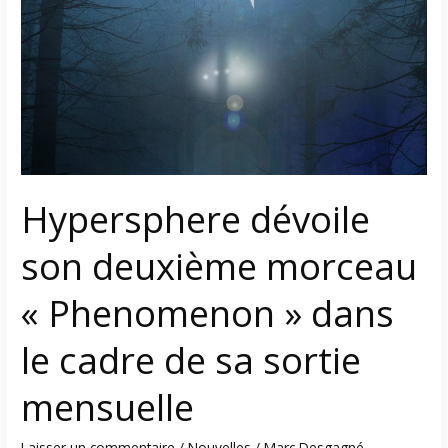
deuxième
morceau
« Phenomenon »
dans
le
cadre
de
sa
Hypersphere dévoile
sortie
mensuelle
son deuxième morceau
« Phenomenon » dans
le cadre de sa sortie
mensuelle
Laisser un commentaire
/
Nouvelles
/
Marc Desgagné