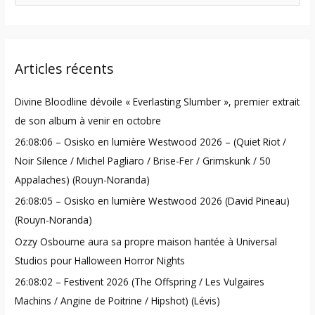
e
a
r
Articles récents
c
h
Divine Bloodline dévoile « Everlasting Slumber », premier extrait
f
de son album à venir en octobre
o
26:08:06 – Osisko en lumière Westwood 2026 – (Quiet Riot /
r
Noir Silence / Michel Pagliaro / Brise-Fer / Grimskunk / 50
:
Appalaches) (Rouyn-Noranda)
26:08:05 – Osisko en lumière Westwood 2026 (David Pineau)
(Rouyn-Noranda)
Ozzy Osbourne aura sa propre maison hantée à Universal
Studios pour Halloween Horror Nights
26:08:02 – Festivent 2026 (The Offspring / Les Vulgaires
Machins / Angine de Poitrine / Hipshot) (Lévis)