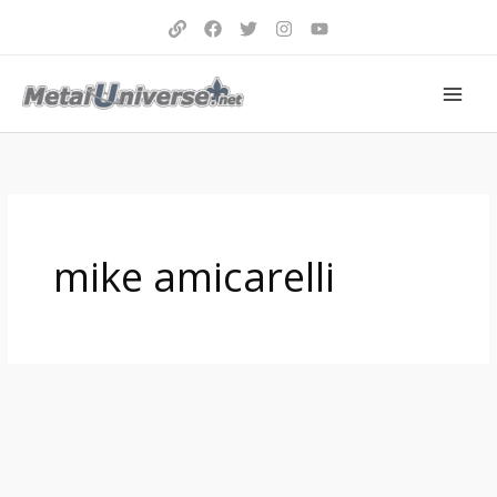
Aller
au
contenu
mike amicarelli