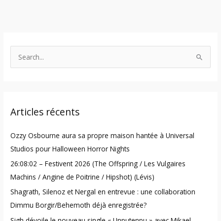
S
e
a
r
Articles récents
c
h
Ozzy Osbourne aura sa propre maison hantée à Universal
f
Studios pour Halloween Horror Nights
o
26:08:02 – Festivent 2026 (The Offspring / Les Vulgaires
r
Machins / Angine de Poitrine / Hipshot) (Lévis)
:
Shagrath, Silenoz et Nergal en entrevue : une collaboration
Dimmu Borgir/Behemoth déjà enregistrée?
Sigh dévoile le nouveau single « Unputenpu » avec Mikael