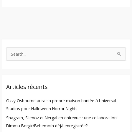
S
e
a
r
Articles récents
c
h
Ozzy Osbourne aura sa propre maison hantée à Universal
f
Studios pour Halloween Horror Nights
o
Shagrath, Silenoz et Nergal en entrevue : une collaboration
r
Dimmu Borgir/Behemoth déjà enregistrée?
: