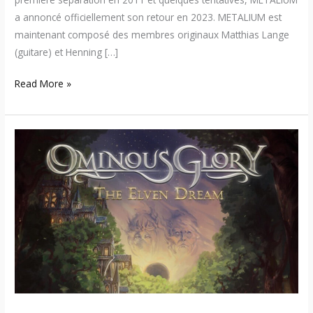
a annoncé officiellement son retour en 2023. METALIUM est
maintenant composé des membres originaux Matthias Lange
(guitare) et Henning […]
Read More »
Ominous
Glory
–
Suggestion
musicale
(power
metal
de
Philadelphie)