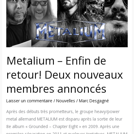
de
retour!
Deux
nouveaux
membres
annoncés
Metalium – Enfin de
retour! Deux nouveaux
membres annoncés
Laisser un commentaire
/
Nouvelles
/
Marc Desgagné
Après des débuts très prometteurs, le groupe heavy/power
metal allemand METALIUM est disparu après la sortie de leur
8e album « Grounded – Chapter Eight » en 2009. Après une
première séparation en 2011 et quelques tentatives, METALIUM