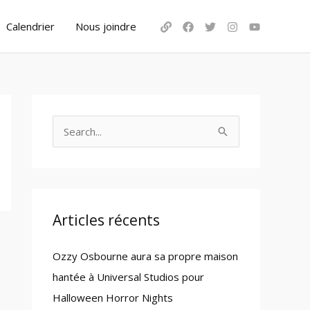
Calendrier
Nous joindre
S
e
a
r
c
Articles récents
h
Ozzy Osbourne aura sa propre maison
f
hantée à Universal Studios pour
o
Halloween Horror Nights
r