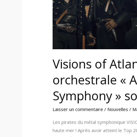
Pirate’s
Symphony »
sortira
en
décembre
Visions of Atla
orchestrale « A
Symphony » so
Laisser un commentaire
/
Nouvelles
/
M
Les pirates du métal symphonique VIS
haute mer ! Après avoir atteint le Top 2