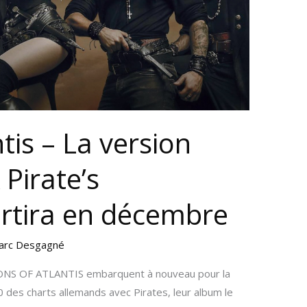
ntis – La version
 Pirate’s
rtira en décembre
arc Desgagné
IONS OF ATLANTIS embarquent à nouveau pour la
0 des charts allemands avec Pirates, leur album le