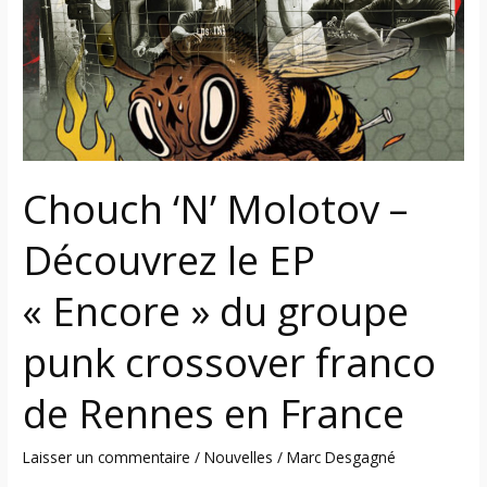
–
Découvrez
le
EP
« Encore »
du
groupe
Chouch ‘N’ Molotov –
punk
crossover
Découvrez le EP
franco
de
« Encore » du groupe
Rennes
en
punk crossover franco
France
de Rennes en France
Laisser un commentaire
/
Nouvelles
/
Marc Desgagné