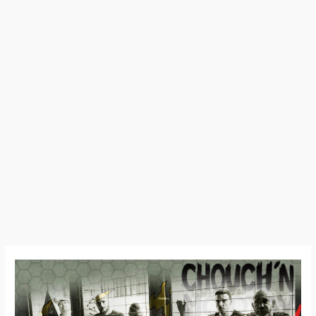
Chouch
‘N’
Molotov