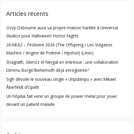
r
Articles récents
c
h
Ozzy Osbourne aura sa propre maison hantée à Universal
f
Studios pour Halloween Horror Nights
o
26:08:02 – Festivent 2026 (The Offspring / Les Vulgaires
r
Machins / Angine de Poitrine / Hipshot) (Lévis)
:
Shagrath, Silenoz et Nergal en entrevue : une collaboration
Dimmu Borgir/Behemoth déjà enregistrée?
Sigh dévoile le nouveau single « Unputenpu » avec Mikael
Åkerfeldt d’Opeth
Un hôpital fait venir un groupe de power metal pour jouer
devant un patient malade