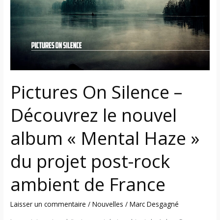
–
Découvrez
le
nouvel
album
« Mental
Haze »
Pictures On Silence –
du
projet
Découvrez le nouvel
post-
rock
album « Mental Haze »
ambient
de
du projet post-rock
France
ambient de France
Laisser un commentaire
/
Nouvelles
/
Marc Desgagné