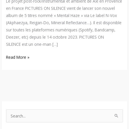
Le projet post-rock/instrumental et ambient de Axl en Provence
en France PICTURES ON SILENCE vient de lancer son nouvel
album de 5 titres nommé « Mental Haze » via Le label N-Vox
(Akphaezya, Reigan-Do, Mineral Reflectance…). Il est disponible
sur toutes les plateformes numériques (Spotify, Bandcamp,
Deezer, etc) depuis le 14 octobre 2023. PICTURES ON
SILENCE est un one-man […]
Read More »
S
e