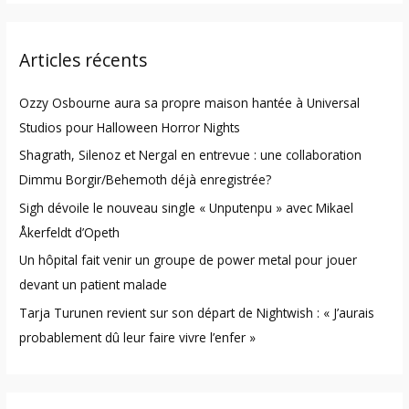
a
r
Articles récents
c
h
Ozzy Osbourne aura sa propre maison hantée à Universal
f
Studios pour Halloween Horror Nights
o
Shagrath, Silenoz et Nergal en entrevue : une collaboration
r
Dimmu Borgir/Behemoth déjà enregistrée?
:
Sigh dévoile le nouveau single « Unputenpu » avec Mikael
Åkerfeldt d’Opeth
Un hôpital fait venir un groupe de power metal pour jouer
devant un patient malade
Tarja Turunen revient sur son départ de Nightwish : « J’aurais
probablement dû leur faire vivre l’enfer »