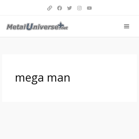
Aller
au
contenu
mega man