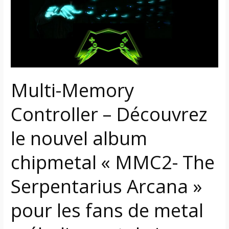
–
Découvrez
le
nouvel
album
chipmetal
« MMC2-
Multi-Memory
The
Serpentarius
Controller – Découvrez
Arcana »
le nouvel album
pour
les
chipmetal « MMC2- The
fans
de
Serpentarius Arcana »
metal
mélodique
pour les fans de metal
et
de