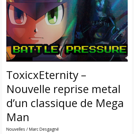
–
Nouvelle
reprise
metal
d’un
classique
de
Mega
Man
ToxicxEternity –
Nouvelle reprise metal
d’un classique de Mega
Man
Nouvelles
/
Marc Desgagné