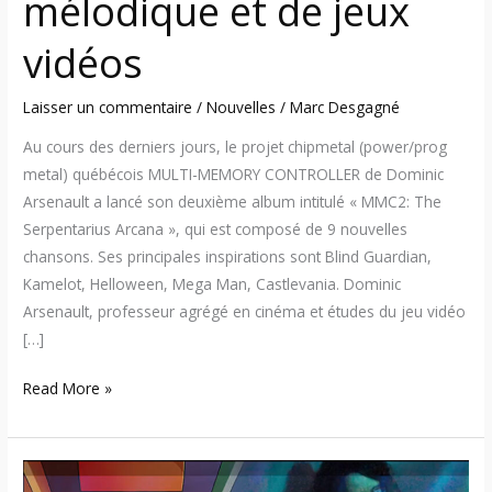
mélodique et de jeux
jeux
vidéos
vidéos
Laisser un commentaire
/
Nouvelles
/
Marc Desgagné
Au cours des derniers jours, le projet chipmetal (power/prog
metal) québécois MULTI-MEMORY CONTROLLER de Dominic
Arsenault a lancé son deuxième album intitulé « MMC2: The
Serpentarius Arcana », qui est composé de 9 nouvelles
chansons. Ses principales inspirations sont Blind Guardian,
Kamelot, Helloween, Mega Man, Castlevania. Dominic
Arsenault, professeur agrégé en cinéma et études du jeu vidéo
[…]
Read More »
ToxicxEternity