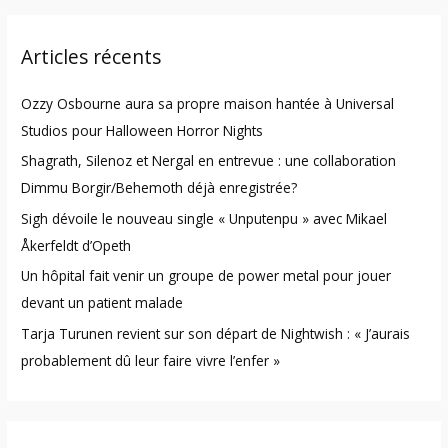
a
r
Articles récents
c
h
Ozzy Osbourne aura sa propre maison hantée à Universal
f
Studios pour Halloween Horror Nights
o
Shagrath, Silenoz et Nergal en entrevue : une collaboration
r
Dimmu Borgir/Behemoth déjà enregistrée?
:
Sigh dévoile le nouveau single « Unputenpu » avec Mikael
Åkerfeldt d’Opeth
Un hôpital fait venir un groupe de power metal pour jouer
devant un patient malade
Tarja Turunen revient sur son départ de Nightwish : « J’aurais
probablement dû leur faire vivre l’enfer »