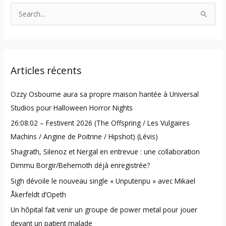
S
e
a
r
Articles récents
c
h
Ozzy Osbourne aura sa propre maison hantée à Universal
f
Studios pour Halloween Horror Nights
o
26:08:02 – Festivent 2026 (The Offspring / Les Vulgaires
r
Machins / Angine de Poitrine / Hipshot) (Lévis)
:
Shagrath, Silenoz et Nergal en entrevue : une collaboration
Dimmu Borgir/Behemoth déjà enregistrée?
Sigh dévoile le nouveau single « Unputenpu » avec Mikael
Åkerfeldt d’Opeth
Un hôpital fait venir un groupe de power metal pour jouer
devant un patient malade