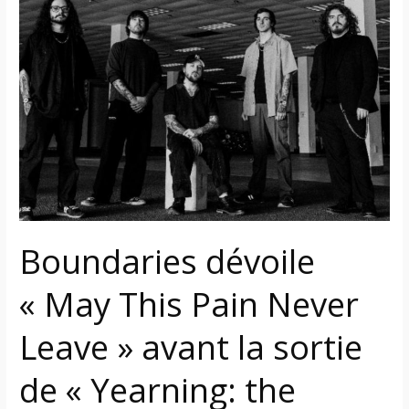
dévoile
« May
This
Pain
Never
Leave »
avant
la
sortie
de
Boundaries dévoile
« Yearning:
the
« May This Pain Never
unbeautiful
after »
Leave » avant la sortie
de « Yearning: the