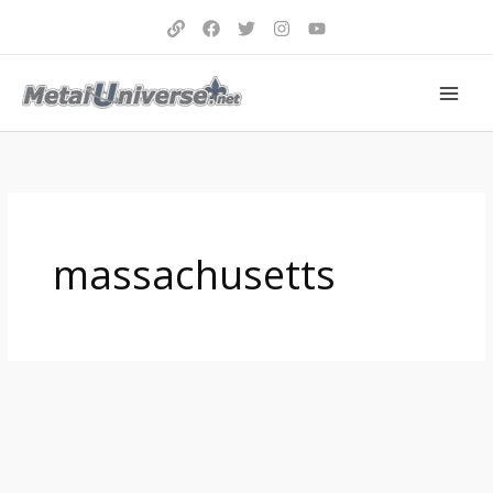
Aller
au
contenu
massachusetts