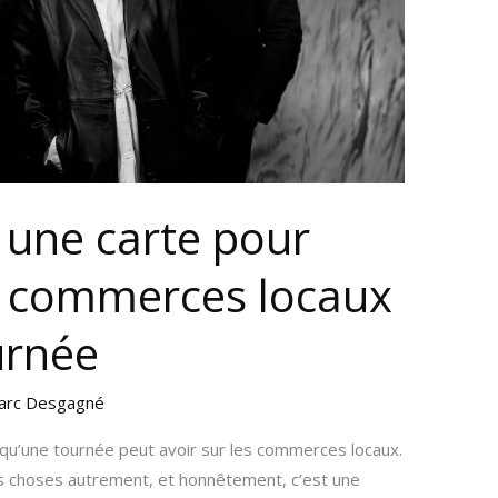
e une carte pour
s commerces locaux
urnée
arc Desgagné
f qu’une tournée peut avoir sur les commerces locaux.
les choses autrement, et honnêtement, c’est une