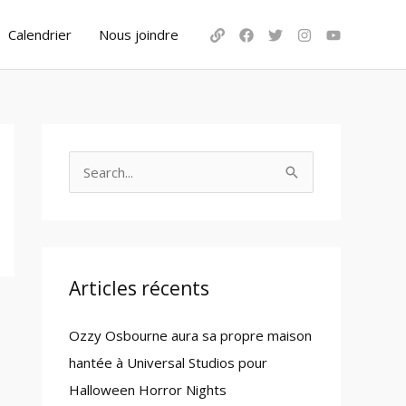
Calendrier
Nous joindre
S
e
a
r
c
Articles récents
h
Ozzy Osbourne aura sa propre maison
f
hantée à Universal Studios pour
o
Halloween Horror Nights
r