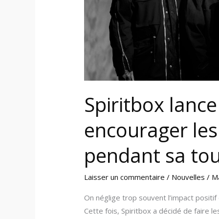
locaux
pendant
sa
tournée
Spiritbox lanc
encourager le
pendant sa to
Laisser un commentaire
/
Nouvelles
/
M
On néglige trop souvent l’impact positi
Cette fois, Spiritbox a décidé de faire 