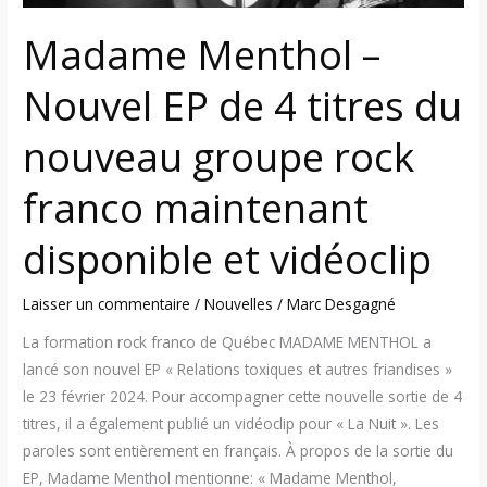
nouveau
Madame Menthol –
groupe
rock
Nouvel EP de 4 titres du
franco
maintenant
nouveau groupe rock
disponible
et
franco maintenant
vidéoclip
disponible et vidéoclip
Laisser un commentaire
/
Nouvelles
/
Marc Desgagné
La formation rock franco de Québec MADAME MENTHOL a
lancé son nouvel EP « Relations toxiques et autres friandises »
le 23 février 2024. Pour accompagner cette nouvelle sortie de 4
titres, il a également publié un vidéoclip pour « La Nuit ». Les
paroles sont entièrement en français. À propos de la sortie du
EP, Madame Menthol mentionne: « Madame Menthol,