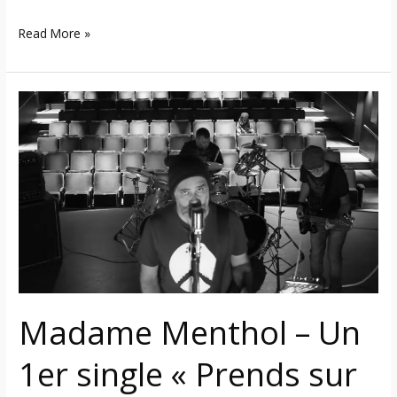
Read More »
Madame
Menthol
–
Un
1er
single
« Prends
sur
moi »
pour
Madame Menthol – Un
la
nouvelle
1er single « Prends sur
formation
rock