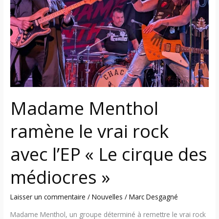
le
vrai
rock
avec
l’EP
«
Le
cirque
Madame Menthol
des
médiocres
ramène le vrai rock
»
avec l’EP « Le cirque des
médiocres »
Laisser un commentaire
/
Nouvelles
/
Marc Desgagné
Madame Menthol, un groupe déterminé à remettre le vrai rock