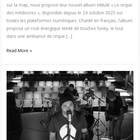
sur la map, nous propose leur nouvel album intitulé « Le cirque
des médiocres », disponible depuis le 24 octobre 2025 sur
toutes les plateformes numériques. Chanté en français, l’album
propose un rock énergique teinté de touches funky, le tout
dans une ambiance de cirque […]
Read More »
Madame
Menthol
–
Nouvel
EP
de
4
titres
du