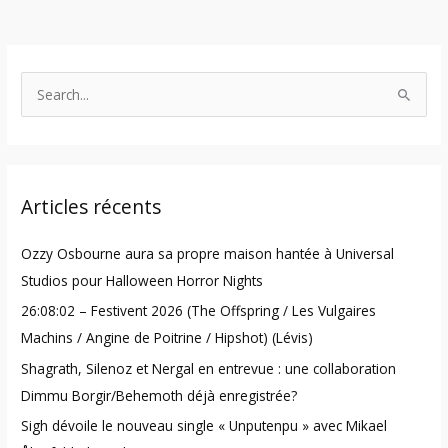
S
e
a
r
Articles récents
c
h
Ozzy Osbourne aura sa propre maison hantée à Universal
f
Studios pour Halloween Horror Nights
o
26:08:02 – Festivent 2026 (The Offspring / Les Vulgaires
r
Machins / Angine de Poitrine / Hipshot) (Lévis)
:
Shagrath, Silenoz et Nergal en entrevue : une collaboration
Dimmu Borgir/Behemoth déjà enregistrée?
Sigh dévoile le nouveau single « Unputenpu » avec Mikael