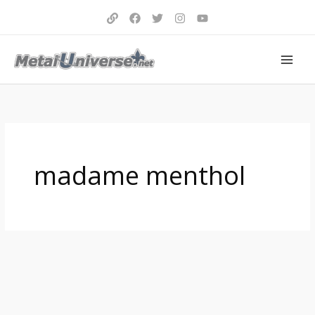
Aller
au
contenu
madame menthol