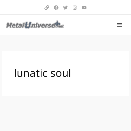
Aller
au
contenu
lunatic soul