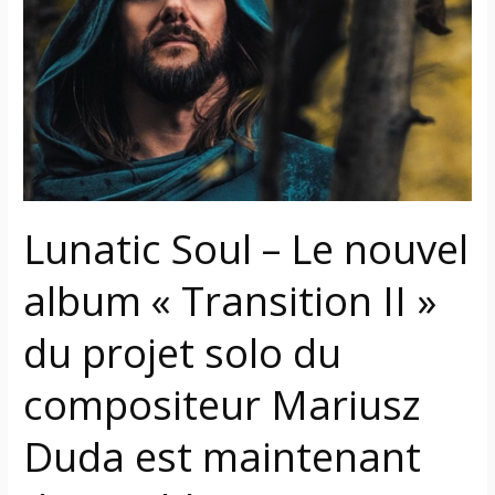
Le
nouvel
album
« Transition
II »
du
projet
solo
du
Lunatic Soul – Le nouvel
compositeur
Mariusz
album « Transition II »
Duda
du projet solo du
est
maintenant
compositeur Mariusz
disponible
Duda est maintenant