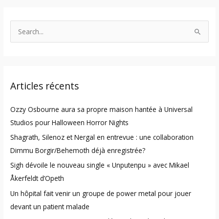
S
e
a
r
Articles récents
c
h
Ozzy Osbourne aura sa propre maison hantée à Universal
f
Studios pour Halloween Horror Nights
o
Shagrath, Silenoz et Nergal en entrevue : une collaboration
r
Dimmu Borgir/Behemoth déjà enregistrée?
:
Sigh dévoile le nouveau single « Unputenpu » avec Mikael
Åkerfeldt d’Opeth
Un hôpital fait venir un groupe de power metal pour jouer
devant un patient malade