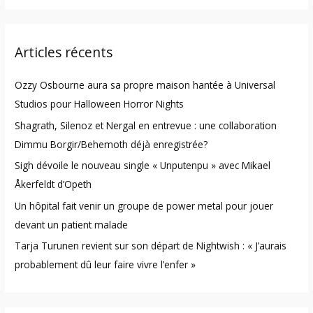
a
r
Articles récents
c
h
Ozzy Osbourne aura sa propre maison hantée à Universal
f
Studios pour Halloween Horror Nights
o
Shagrath, Silenoz et Nergal en entrevue : une collaboration
r
Dimmu Borgir/Behemoth déjà enregistrée?
:
Sigh dévoile le nouveau single « Unputenpu » avec Mikael
Åkerfeldt d’Opeth
Un hôpital fait venir un groupe de power metal pour jouer
devant un patient malade
Tarja Turunen revient sur son départ de Nightwish : « J’aurais
probablement dû leur faire vivre l’enfer »