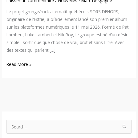
Laisser un commentaire
/
Nouvelles
/
Marc Desgagné
Le projet grunge/rock alternatif québécois SORS DEHORS,
originaire de l’Estrie, a officiellement lancé son premier album
sur les plateformes numériques le 11 mai 2026. Formé de Pat
Lambert, Luke Lambert et Nik Roy, le groupe est né d’un désir
simple : sortir quelque chose de vrai, brut et sans filtre. Avec
des textes qui parlent […]
Read More »
S
e