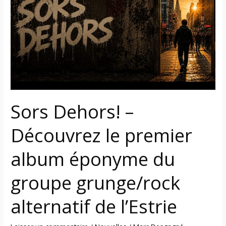
Découvrez
le
premier
album
éponyme
du
groupe
grunge/rock
Sors Dehors! –
alternatif
de
Découvrez le premier
l’Estrie
album éponyme du
groupe grunge/rock
alternatif de l’Estrie