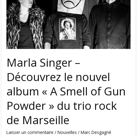
Découvrez
le
nouvel
album
« A
Smell
of
Gun
Marla Singer –
Powder »
du
Découvrez le nouvel
trio
rock
album « A Smell of Gun
de
Powder » du trio rock
Marseille
de Marseille
Laisser un commentaire
/
Nouvelles
/
Marc Desgagné