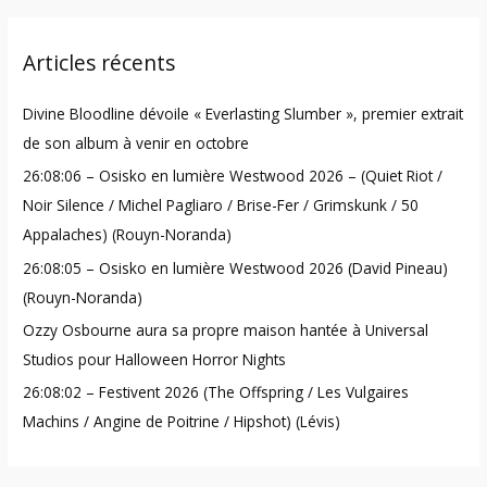
a
r
Articles récents
c
h
Divine Bloodline dévoile « Everlasting Slumber », premier extrait
f
de son album à venir en octobre
o
26:08:06 – Osisko en lumière Westwood 2026 – (Quiet Riot /
r
Noir Silence / Michel Pagliaro / Brise-Fer / Grimskunk / 50
:
Appalaches) (Rouyn-Noranda)
26:08:05 – Osisko en lumière Westwood 2026 (David Pineau)
(Rouyn-Noranda)
Ozzy Osbourne aura sa propre maison hantée à Universal
Studios pour Halloween Horror Nights
26:08:02 – Festivent 2026 (The Offspring / Les Vulgaires
Machins / Angine de Poitrine / Hipshot) (Lévis)