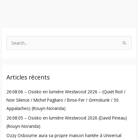
S
e
a
r
Articles récents
c
h
26:08:06 – Osisko en lumière Westwood 2026 – (Quiet Riot /
f
Noir Silence / Michel Pagliaro / Brise-Fer / Grimskunk / 50
o
Appalaches) (Rouyn-Noranda)
r
26:08:05 – Osisko en lumière Westwood 2026 (David Pineau)
:
(Rouyn-Noranda)
Ozzy Osbourne aura sa propre maison hantée à Universal