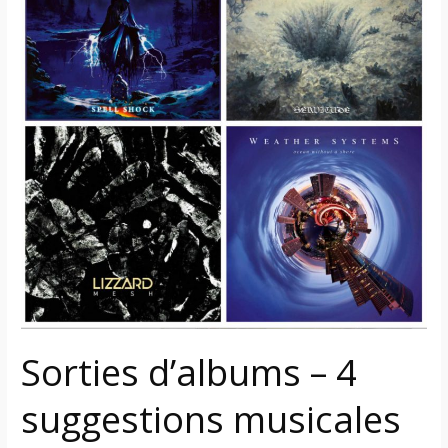
4
suggestions
musicales
du
vendredi
27
septembre
2024
+
liste
complète
des
albums
Sorties d’albums – 4
suggestions musicales