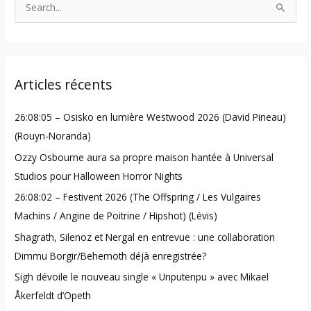
S
e
a
r
Articles récents
c
h
26:08:05 – Osisko en lumière Westwood 2026 (David Pineau)
f
(Rouyn-Noranda)
o
Ozzy Osbourne aura sa propre maison hantée à Universal
r
Studios pour Halloween Horror Nights
:
26:08:02 – Festivent 2026 (The Offspring / Les Vulgaires
Machins / Angine de Poitrine / Hipshot) (Lévis)
Shagrath, Silenoz et Nergal en entrevue : une collaboration
Dimmu Borgir/Behemoth déjà enregistrée?
Sigh dévoile le nouveau single « Unputenpu » avec Mikael
Åkerfeldt d’Opeth