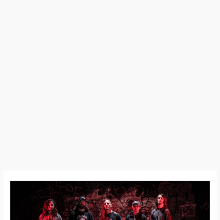
Zero
State
–