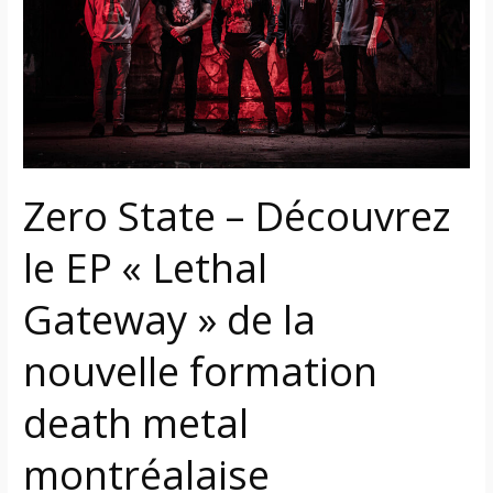
Découvrez
le
EP
« Lethal
Gateway »
de
la
Zero State – Découvrez
nouvelle
formation
le EP « Lethal
death
metal
Gateway » de la
montréalaise
nouvelle formation
death metal
montréalaise