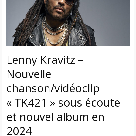
Nouvelle
chanson/vidéoclip
« TK421 »
sous
écoute
et
nouvel
Lenny Kravitz –
album
en
Nouvelle
2024
chanson/vidéoclip
« TK421 » sous écoute
et nouvel album en
2024