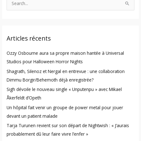
S
e
a
r
Articles récents
c
h
Ozzy Osbourne aura sa propre maison hantée à Universal
f
Studios pour Halloween Horror Nights
o
Shagrath, Silenoz et Nergal en entrevue : une collaboration
r
Dimmu Borgir/Behemoth déjà enregistrée?
:
Sigh dévoile le nouveau single « Unputenpu » avec Mikael
Åkerfeldt d’Opeth
Un hôpital fait venir un groupe de power metal pour jouer
devant un patient malade
Tarja Turunen revient sur son départ de Nightwish : « J’aurais
probablement dû leur faire vivre l’enfer »