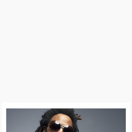
Lenny
Kravitz
–