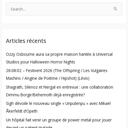
S
e
a
r
Articles récents
c
h
Ozzy Osbourne aura sa propre maison hantée à Universal
f
Studios pour Halloween Horror Nights
o
26:08:02 – Festivent 2026 (The Offspring / Les Vulgaires
r
Machins / Angine de Poitrine / Hipshot) (Lévis)
:
Shagrath, Silenoz et Nergal en entrevue : une collaboration
Dimmu Borgir/Behemoth déjà enregistrée?
Sigh dévoile le nouveau single « Unputenpu » avec Mikael
Åkerfeldt d’Opeth
Un hôpital fait venir un groupe de power metal pour jouer
devant un patient malade