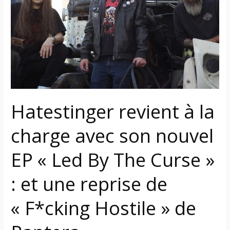
la
charge
avec
son
nouvel
EP
« Led
By
Hatestinger revient à la
The
Curse »
charge avec son nouvel
:
et
EP « Led By The Curse »
une
reprise
: et une reprise de
de
« F*cking
« F*cking Hostile » de
Hostile »
de