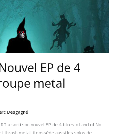
Nouvel EP de 4
groupe metal
arc Desgagné
a sorti son nouvel EP de 4 titres « Land of No
et thrash metal, il possède aussi les solos de