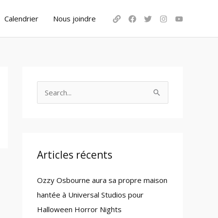
Calendrier
Nous joindre
S
e
a
r
c
Articles récents
h
Ozzy Osbourne aura sa propre maison
f
hantée à Universal Studios pour
o
Halloween Horror Nights
r