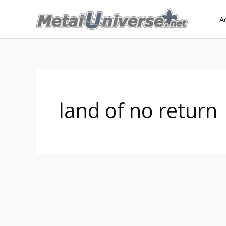
Aller
A
au
contenu
land of no return