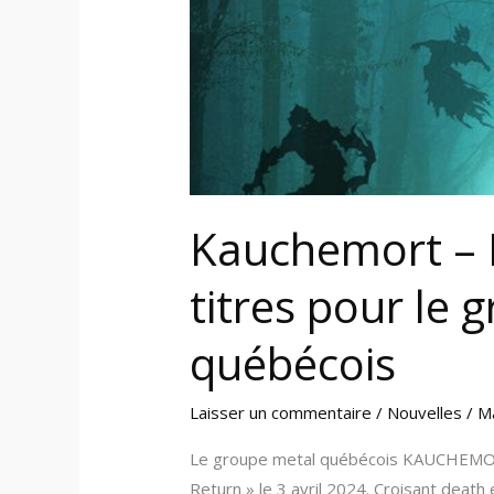
le
groupe
metal
québécois
Kauchemort – 
titres pour le 
québécois
Laisser un commentaire
/
Nouvelles
/
M
Le groupe metal québécois KAUCHEMORT 
Return » le 3 avril 2024. Croisant death 