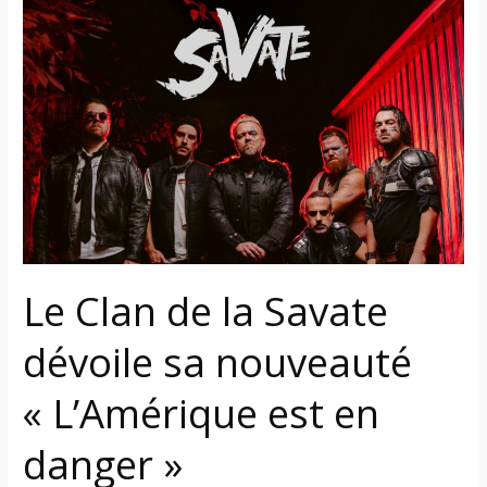
Clan
de
la
Savate
dévoile
sa
nouveauté
« L’Amérique
est
en
Le Clan de la Savate
danger »
dévoile sa nouveauté
« L’Amérique est en
danger »