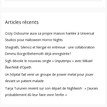
e
a
r
Articles récents
c
h
Ozzy Osbourne aura sa propre maison hantée à Universal
f
Studios pour Halloween Horror Nights
o
Shagrath, Silenoz et Nergal en entrevue : une collaboration
r
Dimmu Borgir/Behemoth déjà enregistrée?
:
Sigh dévoile le nouveau single « Unputenpu » avec Mikael
Åkerfeldt d’Opeth
Un hôpital fait venir un groupe de power metal pour jouer
devant un patient malade
Tarja Turunen revient sur son départ de Nightwish : « J’aurais
probablement dû leur faire vivre l’enfer »