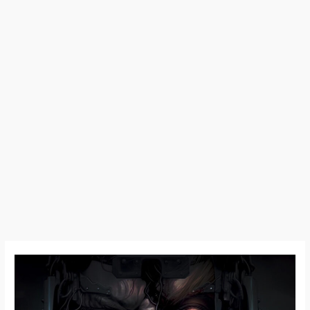
A
Tribute
To