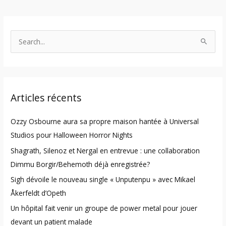
S
e
a
r
Articles récents
c
h
Ozzy Osbourne aura sa propre maison hantée à Universal
f
Studios pour Halloween Horror Nights
o
Shagrath, Silenoz et Nergal en entrevue : une collaboration
r
Dimmu Borgir/Behemoth déjà enregistrée?
:
Sigh dévoile le nouveau single « Unputenpu » avec Mikael
Åkerfeldt d’Opeth
Un hôpital fait venir un groupe de power metal pour jouer
devant un patient malade