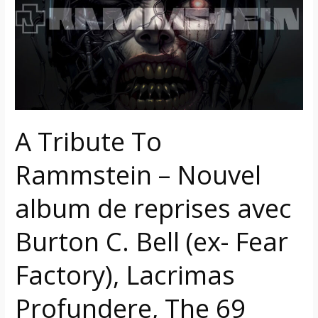
Rammstein
–
Nouvel
album
de
reprises
avec
Burton
A Tribute To
C.
Rammstein – Nouvel
Bell
(ex-
album de reprises avec
Fear
Factory),
Burton C. Bell (ex- Fear
Lacrimas
Profundere,
Factory), Lacrimas
The
69
Profundere, The 69
Eyes,