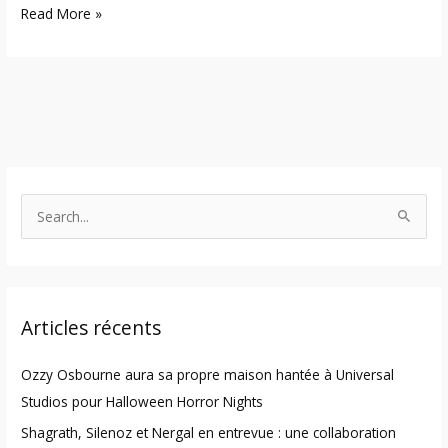
Read More »
S
e
a
r
Articles récents
c
h
Ozzy Osbourne aura sa propre maison hantée à Universal
f
Studios pour Halloween Horror Nights
o
Shagrath, Silenoz et Nergal en entrevue : une collaboration
r