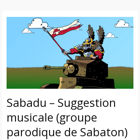
Sabadu
–
Suggestion
musicale
(groupe
parodique
de
Sabaton)
Sabadu – Suggestion
musicale (groupe
parodique de Sabaton)