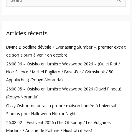
S
e
a
r
Articles récents
c
h
Divine Bloodline dévoile « Everlasting Slumber », premier extrait
f
de son album à venir en octobre
o
26:08:06 – Osisko en lumière Westwood 2026 – (Quiet Riot /
r
Noir Silence / Michel Pagliaro / Brise-Fer / Grimskunk / 50
:
Appalaches) (Rouyn-Noranda)
26:08:05 – Osisko en lumière Westwood 2026 (David Pineau)
(Rouyn-Noranda)
Ozzy Osbourne aura sa propre maison hantée à Universal
Studios pour Halloween Horror Nights
26:08:02 – Festivent 2026 (The Offspring / Les Vulgaires
Machins / Angine de Poitrine / Hipshot) (Lévis)