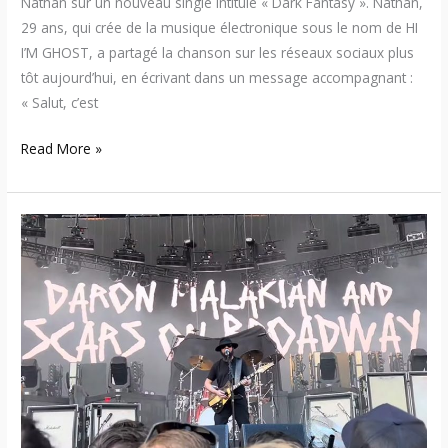
Nathan sur un nouveau single intitulé « Dark Fantasy ». Nathan,
29 ans, qui crée de la musique électronique sous le nom de HI
I’M GHOST, a partagé la chanson sur les réseaux sociaux plus
tôt aujourd’hui, en écrivant dans un message accompagnant :
« Salut, c’est
Read More »
Scars
On
Broadway
de
Daron
Malakian
était
de
retour