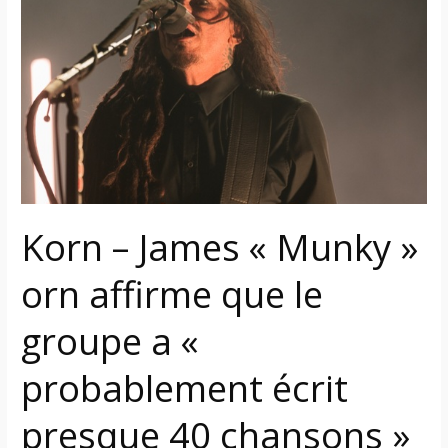
«
Munky
»
orn
affirme
que
le
groupe
a
Korn – James « Munky »
«
probablement
orn affirme que le
écrit
presque
groupe a «
40
chansons
probablement écrit
»
pour
presque 40 chansons »
le