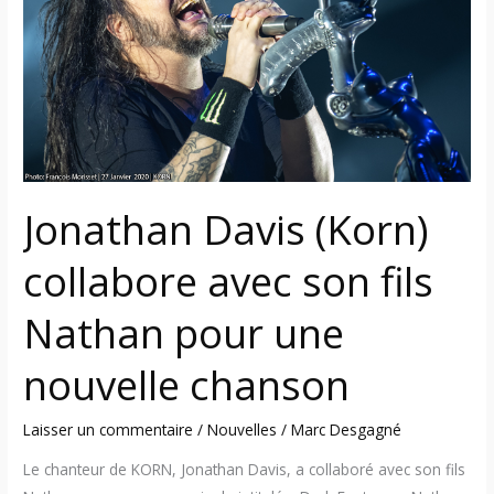
son
fils
Nathan
pour
une
nouvelle
chanson
Jonathan Davis (Korn)
collabore avec son fils
Nathan pour une
nouvelle chanson
Laisser un commentaire
/
Nouvelles
/
Marc Desgagné
Le chanteur de KORN, Jonathan Davis, a collaboré avec son fils