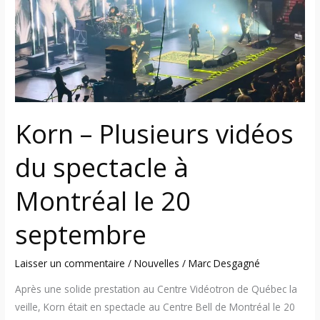
du
spectacle
à
Montréal
le
20
septembre
Korn – Plusieurs vidéos
du spectacle à
Montréal le 20
septembre
Laisser un commentaire
/
Nouvelles
/
Marc Desgagné
Après une solide prestation au Centre Vidéotron de Québec la
veille, Korn était en spectacle au Centre Bell de Montréal le 20