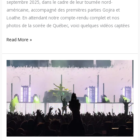
septembre 2025, dans le cadre de leur tournée nord-
américaine, accompagné des premières parties Gojira et
Loathe. En attendant notre compte-rendu complet et nos
photos de la soirée de Québec, voici quelques vidéos captées
Read More »
Gojira
–
Vidéos
du
spectacle
complet
à
Québec
le
19