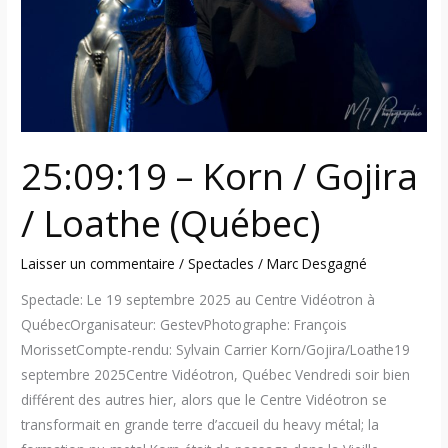
Loathe
(Québec)
25:09:19 – Korn / Gojira
/ Loathe (Québec)
Laisser un commentaire
/
Spectacles
/
Marc Desgagné
Spectacle: Le 19 septembre 2025 au Centre Vidéotron à
QuébecOrganisateur: GestevPhotographe: François
MorissetCompte-rendu: Sylvain Carrier Korn/Gojira/Loathe19
septembre 2025Centre Vidéotron, Québec Vendredi soir bien
différent des autres hier, alors que le Centre Vidéotron se
transformait en grande terre d’accueil du heavy métal; la