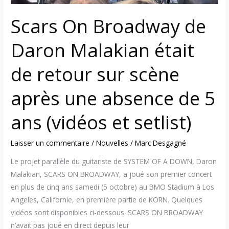
sur
scène
Scars On Broadway de
après
une
Daron Malakian était
absence
de
de retour sur scène
5
après une absence de 5
ans
(vidéos
ans (vidéos et setlist)
et
setlist)
Laisser un commentaire
/
Nouvelles
/
Marc Desgagné
Le projet parallèle du guitariste de SYSTEM OF A DOWN, Daron
Malakian, SCARS ON BROADWAY, a joué son premier concert
en plus de cinq ans samedi (5 octobre) au BMO Stadium à Los
Angeles, Californie, en première partie de KORN. Quelques
vidéos sont disponibles ci-dessous. SCARS ON BROADWAY
n’avait pas joué en direct depuis leur