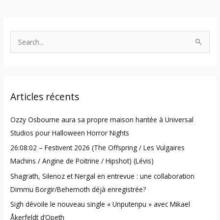
S
e
a
r
Articles récents
c
h
Ozzy Osbourne aura sa propre maison hantée à Universal
f
Studios pour Halloween Horror Nights
o
26:08:02 – Festivent 2026 (The Offspring / Les Vulgaires
r
Machins / Angine de Poitrine / Hipshot) (Lévis)
:
Shagrath, Silenoz et Nergal en entrevue : une collaboration
Dimmu Borgir/Behemoth déjà enregistrée?
Sigh dévoile le nouveau single « Unputenpu » avec Mikael
Åkerfeldt d’Opeth