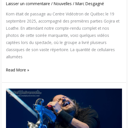
Laisser un commentaire
/
Nouvelles
/
Marc Desgagné
Korn était de passage au Centre Vidéotron de Québec le 19
septembre 2025, accompagné des premières parties Gojira et
Loathe. En attendant notre compte-rendu complet et nos
photos de cette soirée marquante, voici quelques vidéos
captées lors du spectacle, où le groupe a livré plusieurs
classiques de son vaste répertoire. La quantité de cellulaires
allumées
Read More »
25:09:19
–
Korn
/
Gojira
/