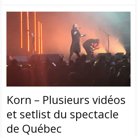
Korn
–
Plusieurs
vidéos
et
setlist
du
spectacle
de
Québec
Korn – Plusieurs vidéos
et setlist du spectacle
de Québec