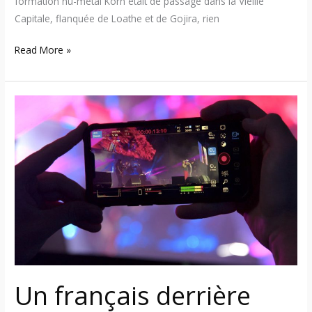
formation nu-metal Korn était de passage dans la Vieille
Capitale, flanquée de Loathe et de Gojira, rien
Read More »
Un
français
derrière
l’initiative
technologique
du
documentaire
du
30e
anniversaire
de
Un français derrière
KoRn