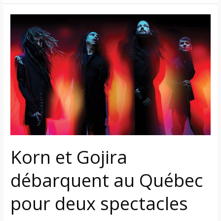
Korn
et
Gojira
débarquent
au
Québec
pour
deux
spectacles
cet
automne
Korn et Gojira
débarquent au Québec
pour deux spectacles