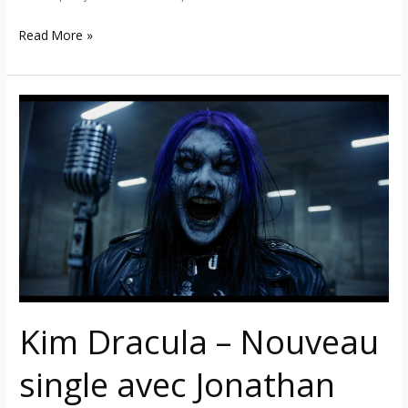
Read More »
Kim
Dracula
–
Nouveau
single
avec
Jonathan
Davis
de
Korn
Kim Dracula – Nouveau
single avec Jonathan