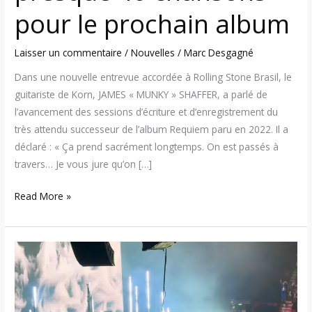
prochain
pour le prochain album
album
Laisser un commentaire
/
Nouvelles
/
Marc Desgagné
Dans une nouvelle entrevue accordée à Rolling Stone Brasil, le
guitariste de Korn, JAMES « MUNKY » SHAFFER, a parlé de
l’avancement des sessions d’écriture et d’enregistrement du
très attendu successeur de l’album Requiem paru en 2022. Il a
déclaré : « Ça prend sacrément longtemps. On est passés à
travers… Je vous jure qu’on […]
Read More »
Korn
–
Plusieurs
vidéos