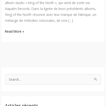
album studio « King of the North », qui vient de sortir via
Napalm Records. Dans la lignée de leurs précédents albums,
‘King of the North’ résonne avec leur marque de fabrique, un
mélange de mélodies colossales, de voix […]
Read More »
S
e
a
r
Articles récents
c