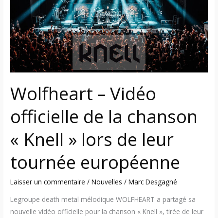
officielle
de
la
chanson
« Knell »
lors
de
Wolfheart – Vidéo
leur
tournée
officielle de la chanson
européenne
« Knell » lors de leur
tournée européenne
Laisser un commentaire
/
Nouvelles
/
Marc Desgagné
Legroupe death metal mélodique WOLFHEART a partagé sa
nouvelle vidéo officielle pour la chanson « Knell », tirée de leur