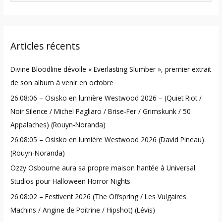
e
a
r
Articles récents
c
h
Divine Bloodline dévoile « Everlasting Slumber », premier extrait
f
de son album à venir en octobre
o
26:08:06 – Osisko en lumière Westwood 2026 – (Quiet Riot /
r
Noir Silence / Michel Pagliaro / Brise-Fer / Grimskunk / 50
:
Appalaches) (Rouyn-Noranda)
26:08:05 – Osisko en lumière Westwood 2026 (David Pineau)
(Rouyn-Noranda)
Ozzy Osbourne aura sa propre maison hantée à Universal
Studios pour Halloween Horror Nights
26:08:02 – Festivent 2026 (The Offspring / Les Vulgaires
Machins / Angine de Poitrine / Hipshot) (Lévis)