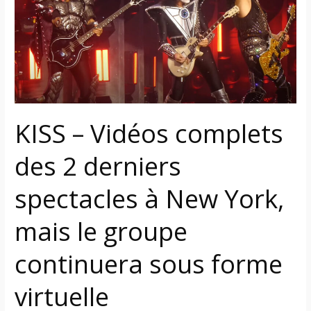
complets
des
2
derniers
spectacles
à
New
KISS – Vidéos complets
York,
mais
des 2 derniers
le
groupe
spectacles à New York,
continuera
sous
mais le groupe
forme
virtuelle
continuera sous forme
virtuelle