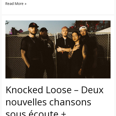
Read More »
Knocked
Loose
–
Deux
nouvelles
chansons
sous
écoute
+
vidéoclips
Knocked Loose – Deux
nouvelles chansons
sous écoute +