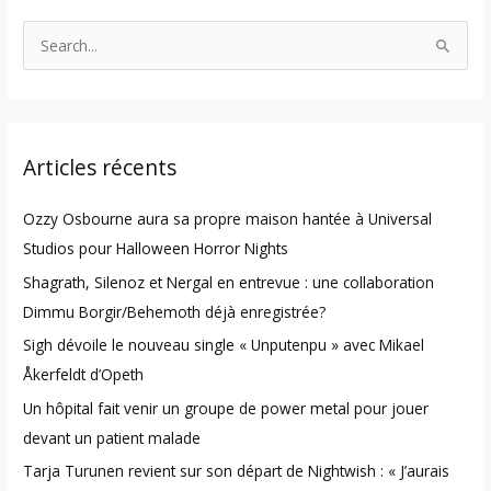
S
e
a
r
Articles récents
c
h
Ozzy Osbourne aura sa propre maison hantée à Universal
f
Studios pour Halloween Horror Nights
o
Shagrath, Silenoz et Nergal en entrevue : une collaboration
r
Dimmu Borgir/Behemoth déjà enregistrée?
:
Sigh dévoile le nouveau single « Unputenpu » avec Mikael
Åkerfeldt d’Opeth
Un hôpital fait venir un groupe de power metal pour jouer
devant un patient malade
Tarja Turunen revient sur son départ de Nightwish : « J’aurais