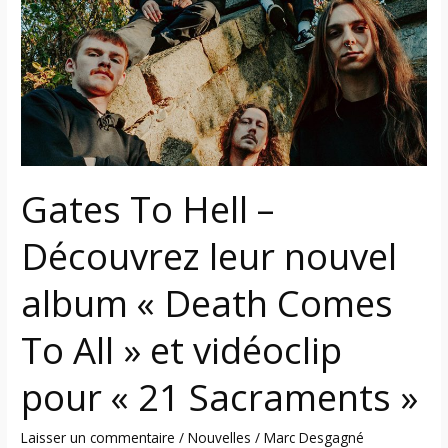
–
Découvrez
leur
nouvel
album
« Death
Comes
To
Gates To Hell –
All »
et
Découvrez leur nouvel
vidéoclip
pour
album « Death Comes
« 21
Sacraments »
To All » et vidéoclip
pour « 21 Sacraments »
Laisser un commentaire
/
Nouvelles
/
Marc Desgagné