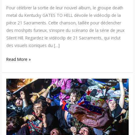
Pour célébrer la sortie de leur nouvel album, le groupe death
metal du Kentucky GATES TO HELL dévoile le vidéoclip de la
pièce 21 Sacraments. Cette chanson, taillée pour déclencher
des moshpits furieux, s’inspire du scénario de la série de jeux
Silent Hill. Regardez le vidéoclip de 21 Sacraments, qui inclut
des visuels iconiques du […]
Read More »
Belushi
Speed
Ball
–
Humour,
thrash
metal
et