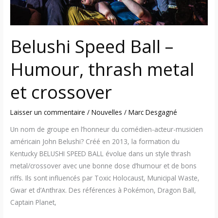
crossover
Belushi Speed Ball –
Humour, thrash metal
et crossover
Laisser un commentaire
/
Nouvelles
/
Marc Desgagné
Un nom de groupe en l’honneur du comédien-acteur-musicien
américain John Belushi? Créé en 2013, la formation du
Kentucky BELUSHI SPEED BALL évolue dans un style thrash
metal/crossover avec une bonne dose d’humour et de bons
riffs. Ils sont influencés par Toxic Holocaust, Municipal Waste,
Gwar et d’Anthrax. Des références à Pokémon, Dragon Ball,
Captain Planet,