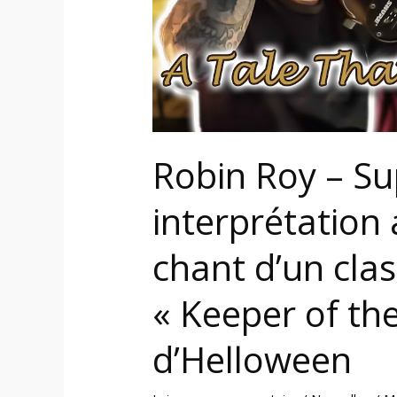
au
chant
d’un
classique
de
l’album
« Keeper
Robin Roy – S
of
interprétation 
the
Seven
chant d’un cla
Keys,
Pt.
« Keeper of the
I »
d’Helloween
d’Helloween