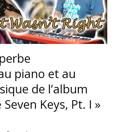
uperbe
au piano et au
ssique de l’album
 Seven Keys, Pt. I »