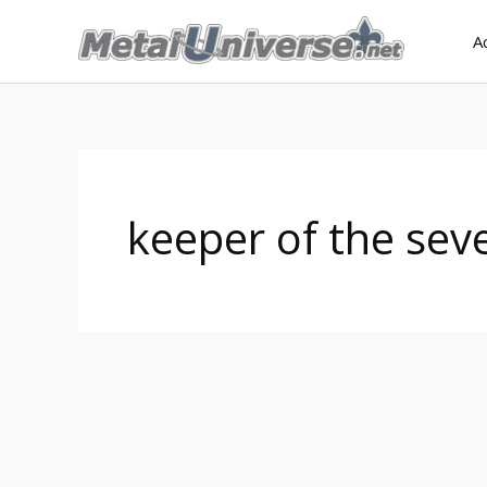
Aller
A
au
contenu
keeper of the sev