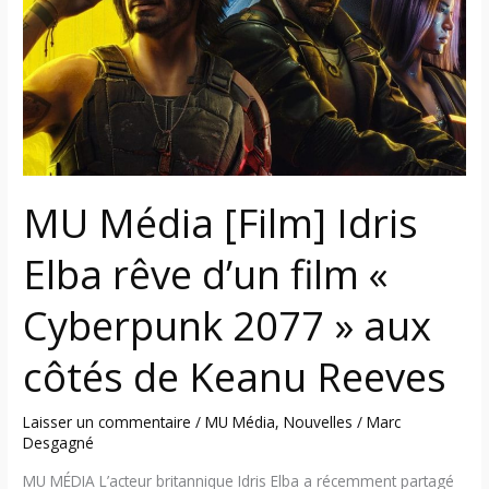
Idris
Elba
rêve
d’un
film
«
Cyberpunk
2077
MU Média [Film] Idris
»
aux
Elba rêve d’un film «
côtés
de
Cyberpunk 2077 » aux
Keanu
côtés de Keanu Reeves
Reeves
Laisser un commentaire
/
MU Média
,
Nouvelles
/
Marc
Desgagné
MU MÉDIA L’acteur britannique Idris Elba a récemment partagé