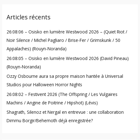
a
r
Articles récents
c
h
26:08:06 – Osisko en lumière Westwood 2026 – (Quiet Riot /
f
Noir Silence / Michel Pagliaro / Brise-Fer / Grimskunk / 50
o
Appalaches) (Rouyn-Noranda)
r
26:08:05 – Osisko en lumière Westwood 2026 (David Pineau)
:
(Rouyn-Noranda)
Ozzy Osbourne aura sa propre maison hantée à Universal
Studios pour Halloween Horror Nights
26:08:02 – Festivent 2026 (The Offspring / Les Vulgaires
Machins / Angine de Poitrine / Hipshot) (Lévis)
Shagrath, Silenoz et Nergal en entrevue : une collaboration
Dimmu Borgir/Behemoth déjà enregistrée?