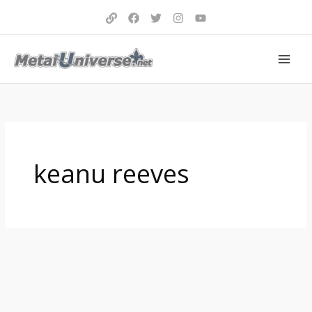
Aller
au
contenu
keanu reeves