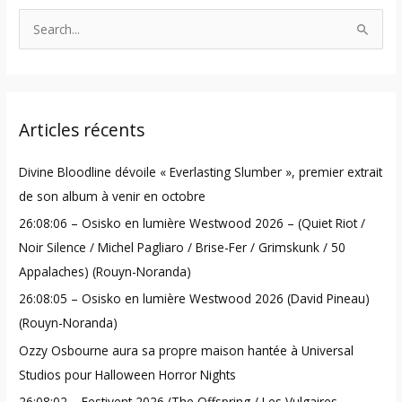
S
e
a
r
Articles récents
c
h
Divine Bloodline dévoile « Everlasting Slumber », premier extrait
f
de son album à venir en octobre
o
26:08:06 – Osisko en lumière Westwood 2026 – (Quiet Riot /
r
Noir Silence / Michel Pagliaro / Brise-Fer / Grimskunk / 50
:
Appalaches) (Rouyn-Noranda)
26:08:05 – Osisko en lumière Westwood 2026 (David Pineau)
(Rouyn-Noranda)
Ozzy Osbourne aura sa propre maison hantée à Universal
Studios pour Halloween Horror Nights
26:08:02 – Festivent 2026 (The Offspring / Les Vulgaires