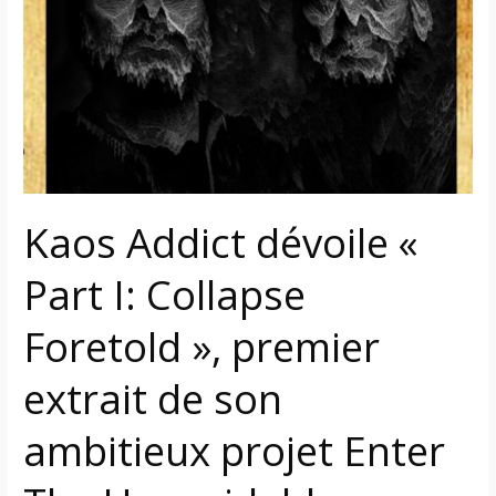
«
Part
I:
Collapse
Foretold
»,
premier
extrait
Kaos Addict dévoile «
de
son
Part I: Collapse
ambitieux
projet
Foretold », premier
Enter
The
extrait de son
Unavoidable
ambitieux projet Enter