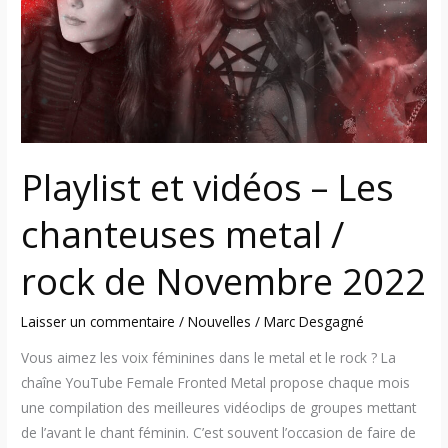
–
Les
chanteuses
metal
/
rock
de
Playlist et vidéos – Les
Novembre
2022
chanteuses metal /
rock de Novembre 2022
Laisser un commentaire
/
Nouvelles
/
Marc Desgagné
Vous aimez les voix féminines dans le metal et le rock ? La
chaîne YouTube Female Fronted Metal propose chaque mois
une compilation des meilleures vidéoclips de groupes mettant
de l’avant le chant féminin. C’est souvent l’occasion de faire de