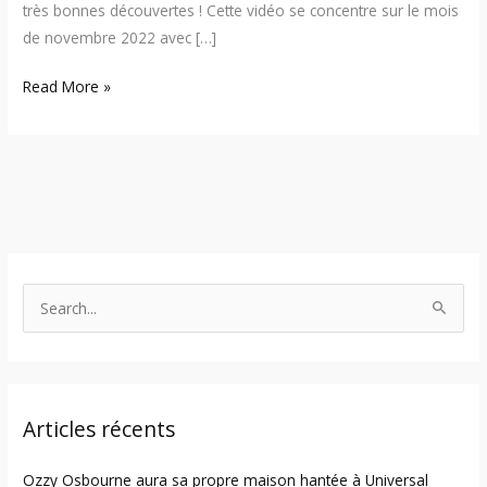
très bonnes découvertes ! Cette vidéo se concentre sur le mois
de novembre 2022 avec […]
Read More »
S
e
a
r
Articles récents
c
h
Ozzy Osbourne aura sa propre maison hantée à Universal