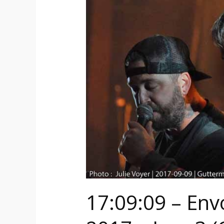
et
Macadam
2017
–
Jour
3
(Québec)
17:09:09 – En