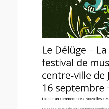
de
musique
alternative
au
centre-
ville
de
Le Délüge – La
Jonquière
les
festival de mus
15
et
centre-ville de
16
septembre
16 septembre +
+
playlist
Laisser un commentaire
/
Nouvelles
/
M
La scène musicale au Saguenay semble r