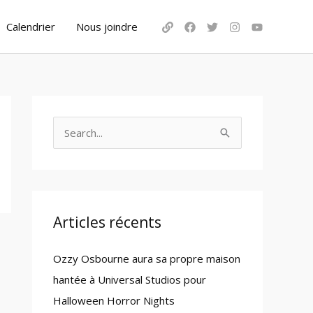
Calendrier
Nous joindre
S
e
a
r
c
Articles récents
h
Ozzy Osbourne aura sa propre maison
f
hantée à Universal Studios pour
o
Halloween Horror Nights
r