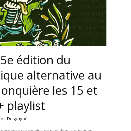
 5e édition du
ique alternative au
 Jonquière les 15 et
 playlist
arc Desgagné
eprendre vie de plus en plus depuis quelques