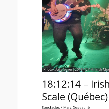
Pocket
Scale
(Québec)
18:12:14 – Iri
Scale (Québec)
Spectacles
/
Marc Desgagné