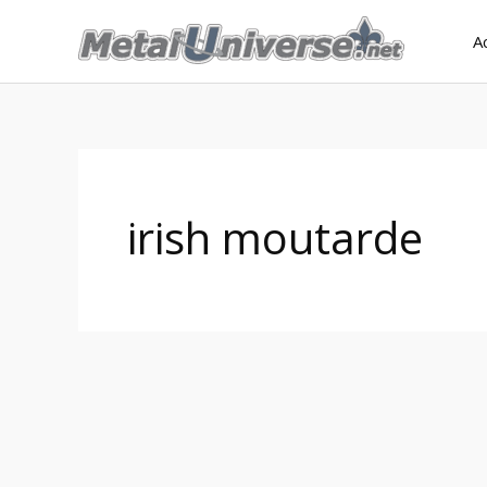
Aller
A
au
contenu
irish moutarde