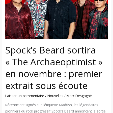
« The
Archaeoptimist »
en
novembre
:
premier
extrait
sous
Spock’s Beard sortira
écoute
« The Archaeoptimist »
en novembre : premier
extrait sous écoute
Laisser un commentaire
/
Nouvelles
/
Marc Desgagné
Récemment signés sur l’étiquette Madfish, les légendaires
pionniers du rock progressif Spock’s Beard annoncent la sortie