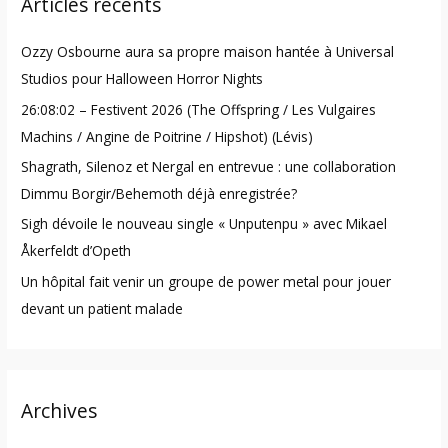
Articles récents
c
h
Ozzy Osbourne aura sa propre maison hantée à Universal
f
Studios pour Halloween Horror Nights
o
26:08:02 – Festivent 2026 (The Offspring / Les Vulgaires
r
Machins / Angine de Poitrine / Hipshot) (Lévis)
:
Shagrath, Silenoz et Nergal en entrevue : une collaboration
Dimmu Borgir/Behemoth déjà enregistrée?
Sigh dévoile le nouveau single « Unputenpu » avec Mikael
Åkerfeldt d’Opeth
Un hôpital fait venir un groupe de power metal pour jouer
devant un patient malade
Archives