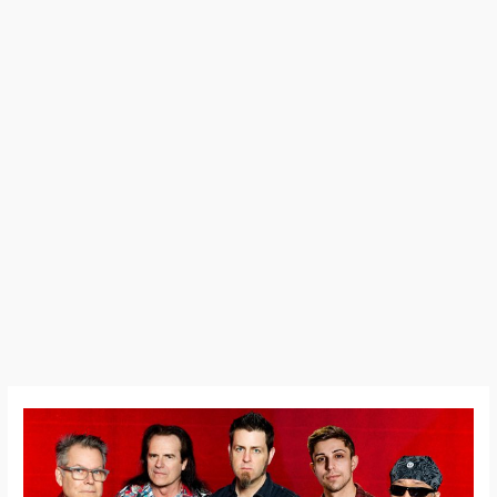
Spock’s
Beard
–