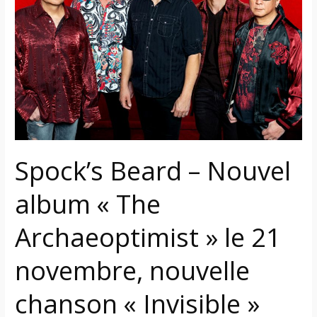
Nouvel
album
« The
Archaeoptimist »
le
21
novembre,
nouvelle
chanson
Spock’s Beard – Nouvel
« Invisible »
sous
album « The
écoute
Archaeoptimist » le 21
novembre, nouvelle
chanson « Invisible »