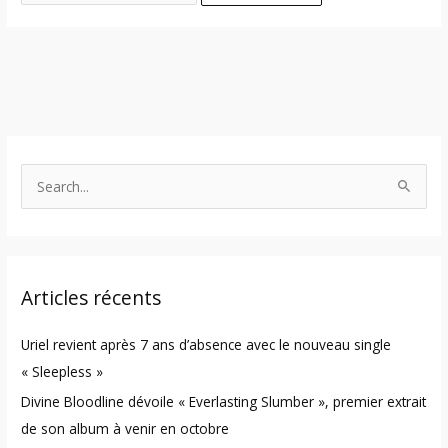
S
e
a
r
Articles récents
c
h
Uriel revient après 7 ans d’absence avec le nouveau single
f
« Sleepless »
o
Divine Bloodline dévoile « Everlasting Slumber », premier extrait
r
de son album à venir en octobre
: