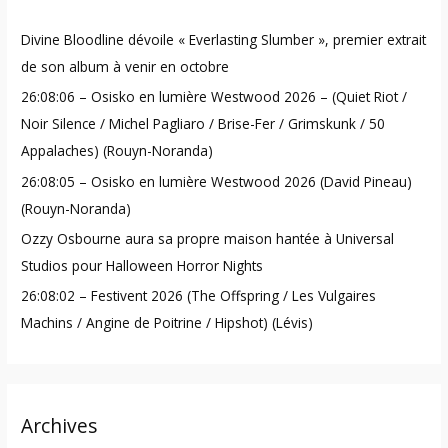
h
Divine Bloodline dévoile « Everlasting Slumber », premier extrait
f
de son album à venir en octobre
o
26:08:06 – Osisko en lumière Westwood 2026 – (Quiet Riot /
r
Noir Silence / Michel Pagliaro / Brise-Fer / Grimskunk / 50
:
Appalaches) (Rouyn-Noranda)
26:08:05 – Osisko en lumière Westwood 2026 (David Pineau)
(Rouyn-Noranda)
Ozzy Osbourne aura sa propre maison hantée à Universal
Studios pour Halloween Horror Nights
26:08:02 – Festivent 2026 (The Offspring / Les Vulgaires
Machins / Angine de Poitrine / Hipshot) (Lévis)
Archives