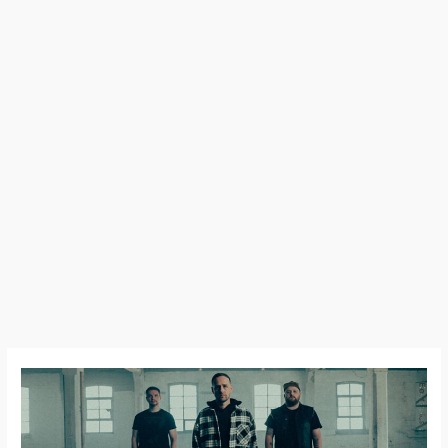
Crown
Solace
–