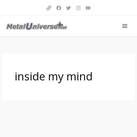
Aller
au
contenu
inside my mind