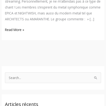
streaming. Personnellement, je ne m’attendais pas à ce type de
chant ! Les membres s’inspirent du metal symphonique comme
EPICA et NIGHTWISH, mais aussi du modern metal tel que
ARCHITECTS ou AMARANTHE. Le groupe commente : » […]
Read More »
S
e
a
r
Articles récents
c