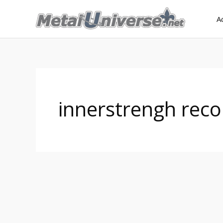
Aller
A
au
contenu
innerstrengh reco