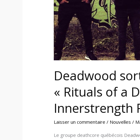
Dying
Light »
sur
Innerstrength
Records
Deadwood sort
« Rituals of a D
Innerstrength
Laisser un commentaire
/
Nouvelles
/
M
Le groupe deathcore québécois Deadwoo