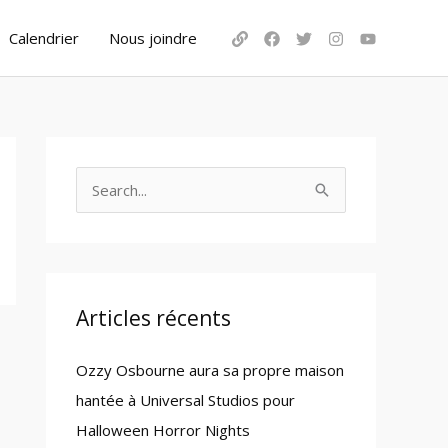
Calendrier
Nous joindre
S
e
a
r
c
Articles récents
h
Ozzy Osbourne aura sa propre maison
f
hantée à Universal Studios pour
o
Halloween Horror Nights
r