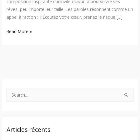
composition inspirante qui invite chacun à poursuivre ses
rêves, peu importe leur taille. Les paroles résonnent comme un
appel à l’action : « Écoutez votre cœur, prenez le risque […]
Read More »
S
e
a
r
Articles récents
c
h