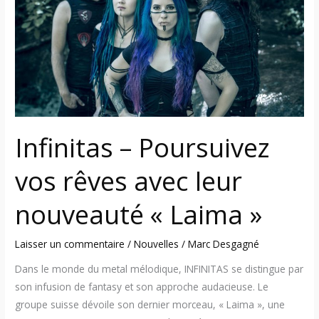
vos
rêves
avec
leur
nouveauté
« Laima »
Infinitas – Poursuivez
vos rêves avec leur
nouveauté « Laima »
Laisser un commentaire
/
Nouvelles
/
Marc Desgagné
Dans le monde du metal mélodique, INFINITAS se distingue par
son infusion de fantasy et son approche audacieuse. Le
groupe suisse dévoile son dernier morceau, « Laima », une