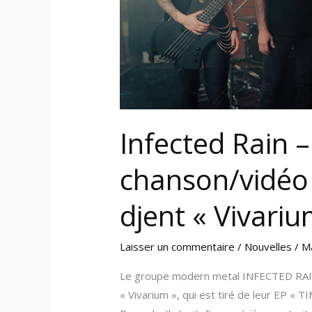
djent
« Vivarium »
sous
écoute
Infected Rain 
chanson/vidéo 
djent « Vivari
Laisser un commentaire
/
Nouvelles
/
M
Le groupe modern metal INFECTED RAIN 
« Vivarium », qui est tiré de leur EP « T