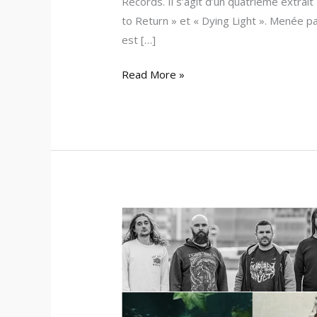
Records. Il s’agit d’un quatrième extrai
to Return » et « Dying Light ». Menée 
est […]
Read More »
Zone
Vidéos
–
Des
nouveautés
de