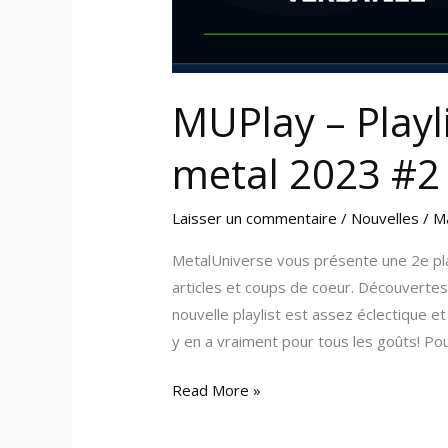
MUPlay – Playl
metal 2023 #2
Laisser un commentaire
/
Nouvelles
/
M
MetalUniverse vous présente une 2e pla
articles et coups de coeur. Découvertes
nouvelle playlist est assez éclectique 
y en a vraiment pour tous les goûts! Pour
Read More »