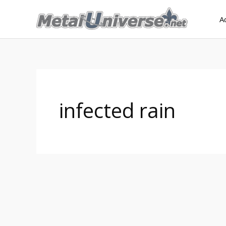
Aller
A
au
contenu
infected rain