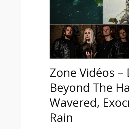
Beyond
The
Hate,
Moyra,
Wavered,
Exocrine
et
Infected
Zone Vidéos –
Rain
Beyond The Ha
Wavered, Exocr
Rain