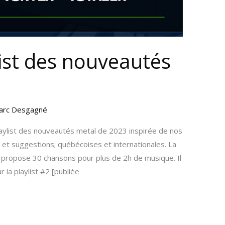
ist des nouveautés
arc Desgagné
ylist des nouveautés metal de 2023 inspirée de nos
 et suggestions; québécoises et internationales. La
et propose 30 chansons pour plus de 2h de musique. Il
 la playlist #2 [publiée