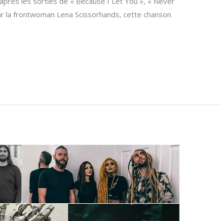
t après les sorties de « Because I Let You », « Never
par la frontwoman Lena Scissorhands, cette chanson