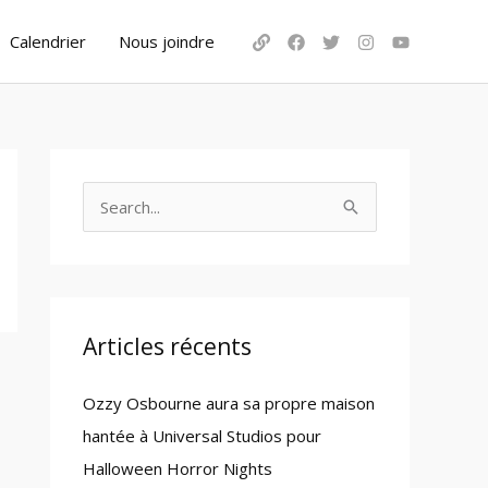
Calendrier
Nous joindre
S
e
a
r
c
Articles récents
h
Ozzy Osbourne aura sa propre maison
f
hantée à Universal Studios pour
o
Halloween Horror Nights
r