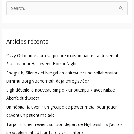
S
e
a
r
Articles récents
c
h
Ozzy Osbourne aura sa propre maison hantée à Universal
f
Studios pour Halloween Horror Nights
o
Shagrath, Silenoz et Nergal en entrevue : une collaboration
r
Dimmu Borgir/Behemoth déjà enregistrée?
:
Sigh dévoile le nouveau single « Unputenpu » avec Mikael
Åkerfeldt d’Opeth
Un hôpital fait venir un groupe de power metal pour jouer
devant un patient malade
Tarja Turunen revient sur son départ de Nightwish : « J’aurais
probablement dû leur faire vivre l’enfer »