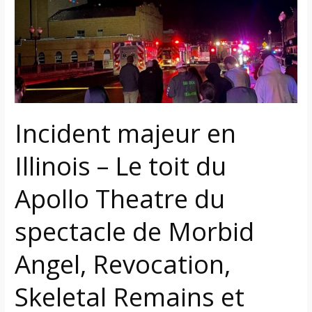
Illinois
–
Le
toit
du
Apollo
Theatre
Incident majeur en
du
spectacle
Illinois – Le toit du
de
Morbid
Apollo Theatre du
Angel,
Revocation,
spectacle de Morbid
Skeletal
Remains
Angel, Revocation,
et
Crypta
Skeletal Remains et
s’effondrent