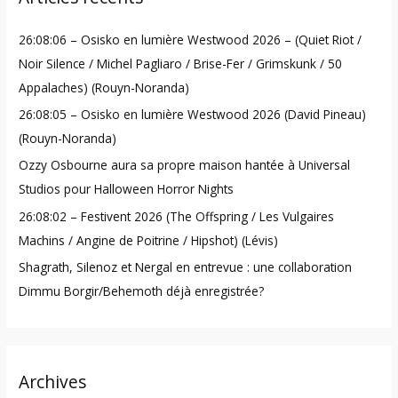
h
26:08:06 – Osisko en lumière Westwood 2026 – (Quiet Riot /
f
Noir Silence / Michel Pagliaro / Brise-Fer / Grimskunk / 50
o
Appalaches) (Rouyn-Noranda)
r
26:08:05 – Osisko en lumière Westwood 2026 (David Pineau)
:
(Rouyn-Noranda)
Ozzy Osbourne aura sa propre maison hantée à Universal
Studios pour Halloween Horror Nights
26:08:02 – Festivent 2026 (The Offspring / Les Vulgaires
Machins / Angine de Poitrine / Hipshot) (Lévis)
Shagrath, Silenoz et Nergal en entrevue : une collaboration
Dimmu Borgir/Behemoth déjà enregistrée?
Archives