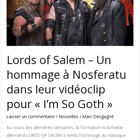
–
Un
hommage
à
Nosferatu
dans
leur
Lords of Salem – Un
vidéoclip
pour
hommage à Nosferatu
« I’m
So
dans leur vidéoclip
Goth »
pour « I’m So Goth »
Laisser un commentaire
/
Nouvelles
/
Marc Desgagné
Au cours des dernières semaines, la formation rock/metal
allemand LORDS OF SALEM a rendu hommage au classique