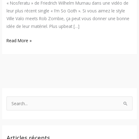
« Nosferatu » de Friedrich Wilhelm Murnau dans une vidéo de
leur plus récent single « I’m So Goth ». Si vous aimez le style
Ville Valo meets Rob Zombie, ça peut vous donner une bonne
idée de leur matériel. Plus upbeat […]
Read More »
S
e
a
r
Articles récents
c