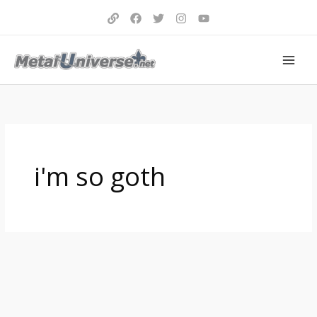
Aller
au
contenu
i'm so goth