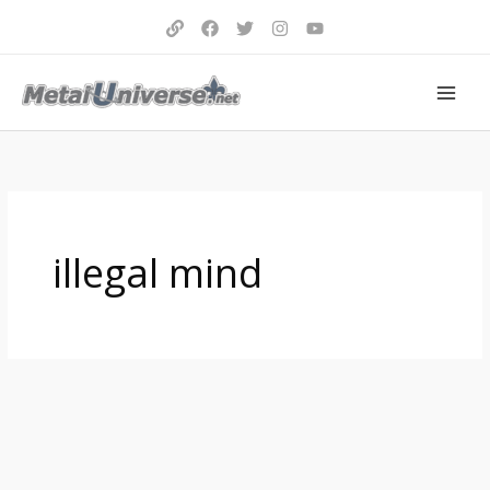
Aller
au
contenu
illegal mind