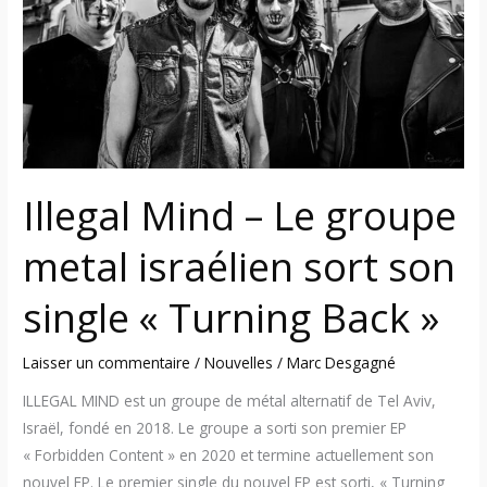
Le
groupe
metal
israélien
sort
son
single
« Turning
Illegal Mind – Le groupe
Back »
metal israélien sort son
single « Turning Back »
Laisser un commentaire
/
Nouvelles
/
Marc Desgagné
ILLEGAL MIND est un groupe de métal alternatif de Tel Aviv,
Israël, fondé en 2018. Le groupe a sorti son premier EP
« Forbidden Content » en 2020 et termine actuellement son
nouvel EP. Le premier single du nouvel EP est sorti, « Turning