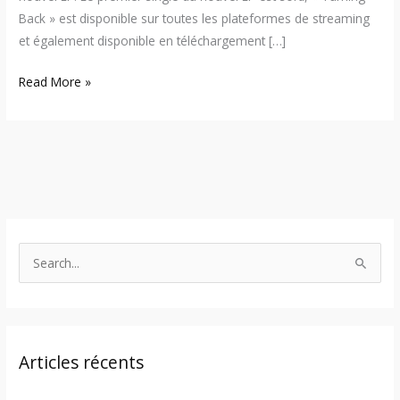
Back » est disponible sur toutes les plateformes de streaming
et également disponible en téléchargement […]
Read More »
S
e
a
r
Articles récents
c
h