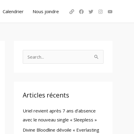
Calendrier
Nous joindre
S
e
a
r
c
Articles récents
h
Uriel revient après 7 ans d’absence
f
avec le nouveau single « Sleepless »
o
Divine Bloodline dévoile « Everlasting
r