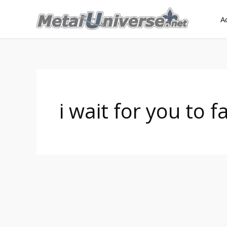
Aller
A
au
contenu
i wait for you to fa