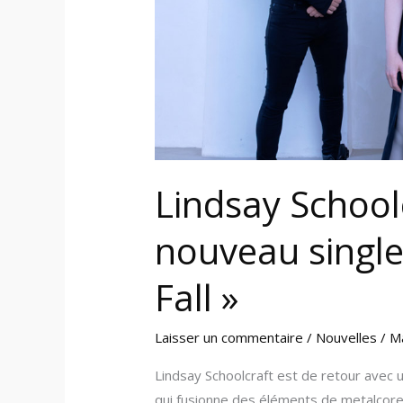
Wait
For
You
To
Fall
»
Lindsay School
nouveau single
Fall »
Laisser un commentaire
/
Nouvelles
/
M
Lindsay Schoolcraft est de retour avec u
qui fusionne des éléments de metalcore,