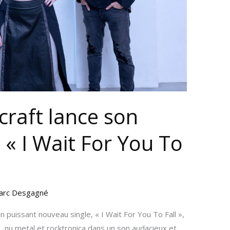
craft lance son
 « I Wait For You To
arc Desgagné
n puissant nouveau single, « I Wait For You To Fall »,
 nu metal et rocktronica dans un son audacieux et