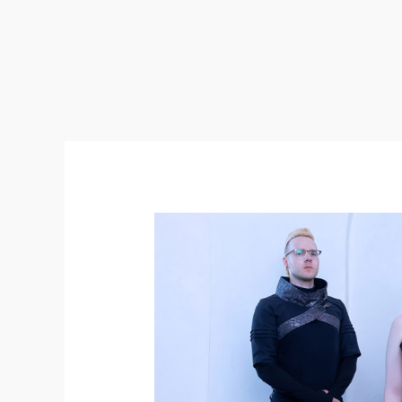
Lindsay
Schoolcraft
lance
son
nouveau
single
«
I