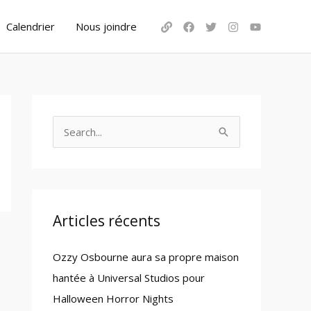
Calendrier
Nous joindre
S
e
a
r
c
Articles récents
h
Ozzy Osbourne aura sa propre maison
f
hantée à Universal Studios pour
o
Halloween Horror Nights
r