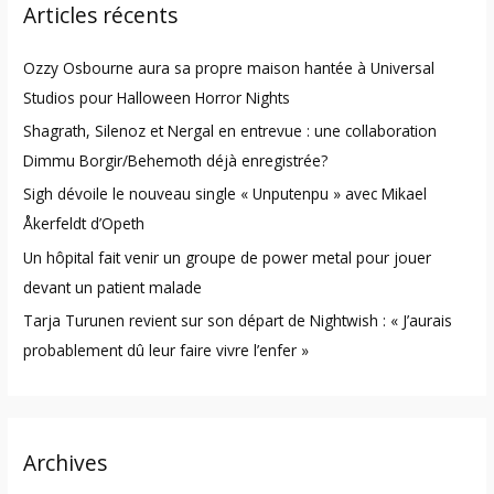
Articles récents
c
h
Ozzy Osbourne aura sa propre maison hantée à Universal
f
Studios pour Halloween Horror Nights
o
Shagrath, Silenoz et Nergal en entrevue : une collaboration
r
Dimmu Borgir/Behemoth déjà enregistrée?
:
Sigh dévoile le nouveau single « Unputenpu » avec Mikael
Åkerfeldt d’Opeth
Un hôpital fait venir un groupe de power metal pour jouer
devant un patient malade
Tarja Turunen revient sur son départ de Nightwish : « J’aurais
probablement dû leur faire vivre l’enfer »
Archives