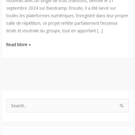
nouveau avec un single de trois chansons, dévoilé le 21
septembre 2024 sur Bandcamp. Ensuite, il a été lancé sur
toutes les plateformes numériques. Enregistré dans leur propre
salle de répétition, ce projet reflète parfaitement l’essence
brute et viscérale du groupe, tout en apportant […]
Read More »
S
e
a
r