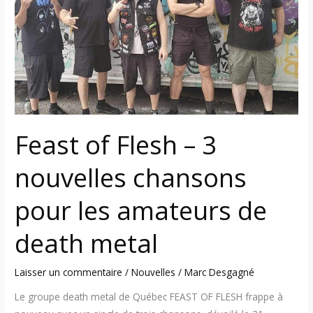
–
3
nouvelles
chansons
pour
les
amateurs
de
Feast of Flesh – 3
death
metal
nouvelles chansons
pour les amateurs de
death metal
Laisser un commentaire
/
Nouvelles
/
Marc Desgagné
Le groupe death metal de Québec FEAST OF FLESH frappe à