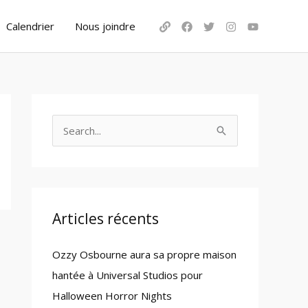
Calendrier
Nous joindre
S
e
a
r
c
Articles récents
h
Ozzy Osbourne aura sa propre maison
f
hantée à Universal Studios pour
o
Halloween Horror Nights
r