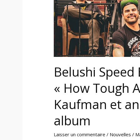
Tough
Am
I?
»
avec
Lloyd
Kaufman
et
Belushi Speed B
annonce
un
« How Tough Am
nouvel
album
Kaufman et an
album
Laisser un commentaire
/
Nouvelles
/
M